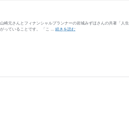
の山崎元さんとフィナンシャルプランナーの岩城みずほさんの共著「人
人
がっていることです。 「こ …
続きを読む
生
に
お
金
は
い
く
ら
必
要
か