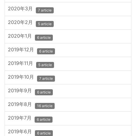
2020年3月
7 article
2020年2月
5 article
2020年1月
6 article
2019年12月
6 article
2019年11月
5 article
2019年10月
7 article
2019年9月
6 article
2019年8月
16 article
2019年7月
6 article
2019年6月
6 article