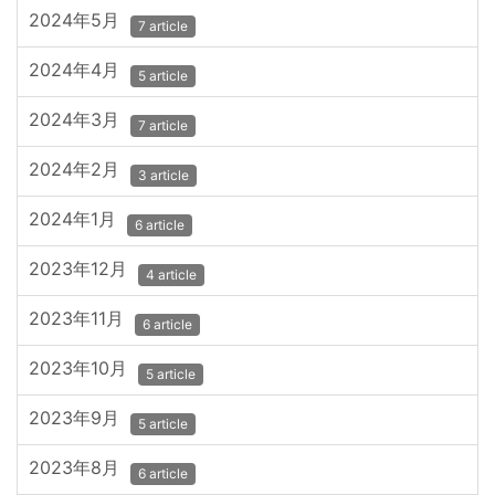
2024年5月
7 article
2024年4月
5 article
2024年3月
7 article
2024年2月
3 article
2024年1月
6 article
2023年12月
4 article
2023年11月
6 article
2023年10月
5 article
2023年9月
5 article
2023年8月
6 article