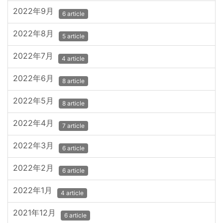
2022年9月
6 article
2022年8月
5 article
2022年7月
4 article
2022年6月
8 article
2022年5月
8 article
2022年4月
7 article
2022年3月
6 article
2022年2月
6 article
2022年1月
4 article
2021年12月
6 article