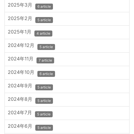
2025年3月
6 article
2025年2月
5 article
2025年1月
4 article
2024年12月
5 article
2024年11月
7 article
2024年10月
6 article
2024年9月
5 article
2024年8月
5 article
2024年7月
5 article
2024年6月
5 article