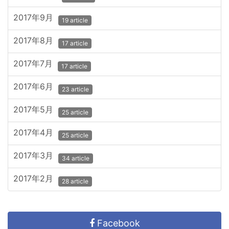
2017年9月
19 article
2017年8月
17 article
2017年7月
17 article
2017年6月
23 article
2017年5月
25 article
2017年4月
25 article
2017年3月
34 article
2017年2月
28 article
Facebook