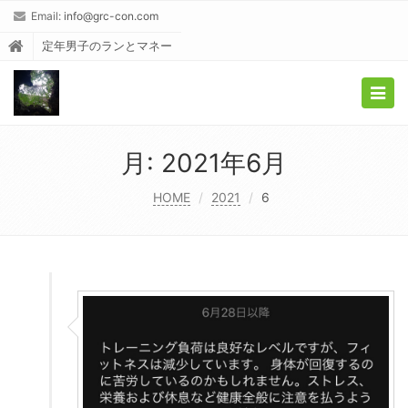
Email:
info@grc-con.com
定年男子のランとマネー
Togg
navig
月:
2021年6月
HOME
2021
6