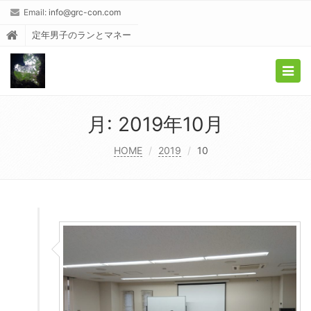
Email:
info@grc-con.com
定年男子のランとマネー
Togg
navig
月:
2019年10月
HOME
2019
10