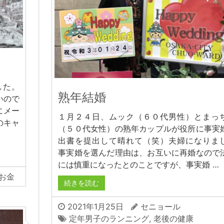
した。
熟年結婚
いので
にメー
１月２４日、ムック（６０代男性）とまっ
のキャ
（５０代女性）の熟年カップルが役所に事実
出書を提出して晴れて（笑）夫婦になりま
事実婚を選んだ理由は、お互いに再婚なので
には慎重になったとのことですが、事実婚 …
お金
続きを読む
2021年1月25日
セニョール
定年男子のランニング
,
老後の健康