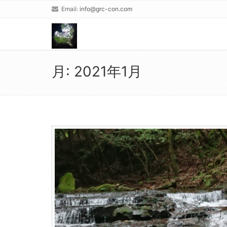
Email:
info@grc-con.com
月:
2021年1月