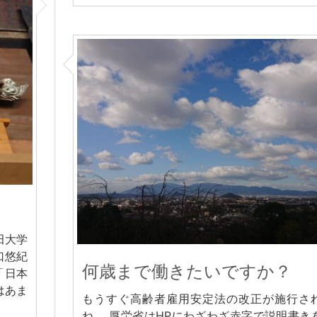
田大学
口悠紀
何歳まで働きたいですか？
「日本
はあま
もうすぐ高齢者雇用安定法の改正が施行さ
ね。 厚労省はHPにわざわざ赤字で説明書き