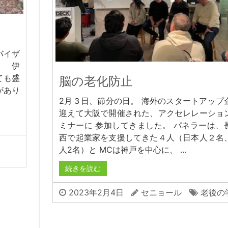
バイザ
学 伊
ても盛
脳の老化防止
があり
2月３日、節分の日。 海外のスタートアップ
迎えて大阪で開催された、アクセレレーショ
ミナーに 参加してきました。 パネラーは、
西で起業家を支援してきた４人（日本人２名
人2名）と MCは神戸を中心に、 …
続きを読む
2023年2月4日
セニョール
老後の