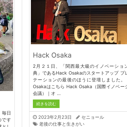
Hack Osaka
2月２１日、「関西最大級のイノベーショ
典」であるHack Osakaのスタートアップ 
テーションの最後のほうに登壇しました。 H
Osakaはこちら Hack Osaka（国際イノベ
会議）｜オ …
続きを読む
 毎日
2023年2月23日
セニョール
のです
老後の仕事と生きがい
然とし