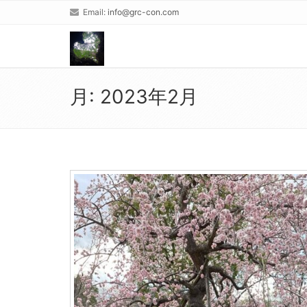
Email:
info@grc-con.com
月:
2023年2月