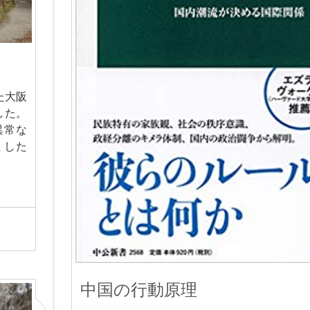
た大阪
した。
異常な
ました
中国の行動原理