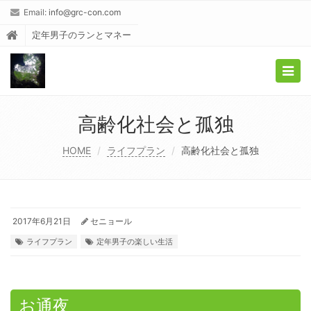
Email:
info@grc-con.com
定年男子のランとマネー
Togg
navig
高齢化社会と孤独
HOME
ライフプラン
高齢化社会と孤独
2017年6月21日
セニョール
ライフプラン
定年男子の楽しい生活
お通夜