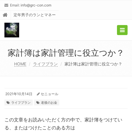
Email:
info@grc-con.com
定年男子のランとマネー
Togg
navig
家計簿は家計管理に役立つか？
HOME
ライフプラン
家計簿は家計管理に役立つか？
2021年10月14日
セニョール
ライフプラン
老後のお金
この文章をお読みいただく方の中で、家計簿をつけてい
る、またはつけたことのある方は