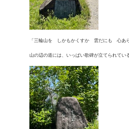
「三輪山を しかもかくすか 雲だにも 心あ
山の辺の道には、いっぱい歌碑が立てられてい