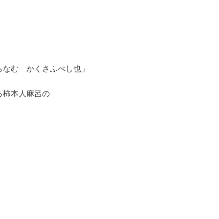
らなむ かくさふべし也」
る柿本人麻呂の