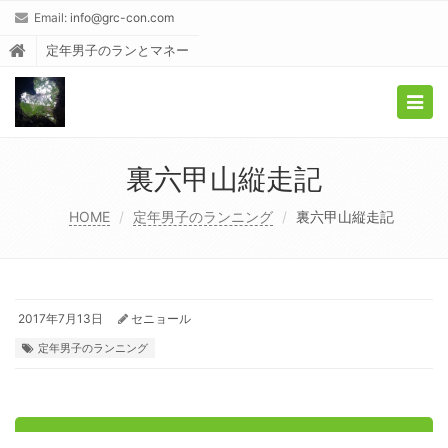
Email:
info@grc-con.com
定年男子のランとマネー
Togg
navig
裏六甲山縦走記
HOME
定年男子のランニング
裏六甲山縦走記
2017年7月13日
セニョール
定年男子のランニング