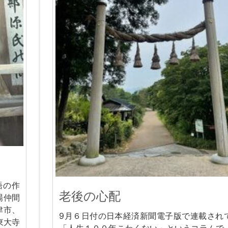
語の作
老後の心配
場仲間
津市、
9月６日付の日本経済新聞電子版で連載され
東大寺