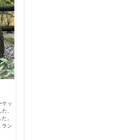
ーケッ
した、
した。
トラン