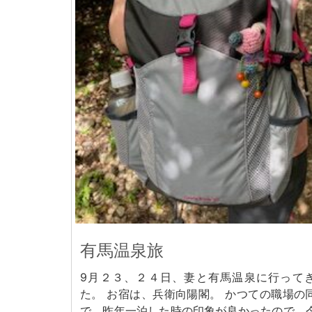
有馬温泉旅
9月２３、２４日、妻と有馬温泉に行って
た。 お宿は、兵衛向陽閣。 かつての職場の
で、昨年一泊した時の印象が良かったので、