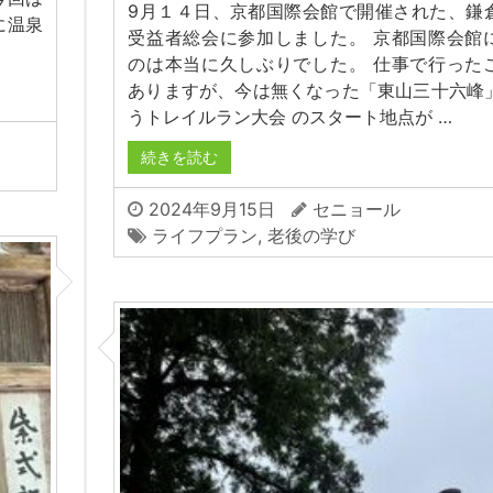
9月１４日、京都国際会館で開催された、鎌
に温泉
受益者総会に参加しました。 京都国際会館
のは本当に久しぶりでした。 仕事で行った
ありますが、今は無くなった「東山三十六峰
うトレイルラン大会 のスタート地点が …
続きを読む
2024年9月15日
セニョール
ライフプラン
,
老後の学び