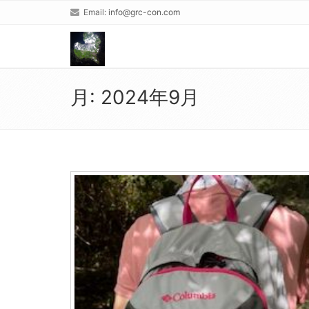
Email:
info@grc-con.com
月:
2024年9月