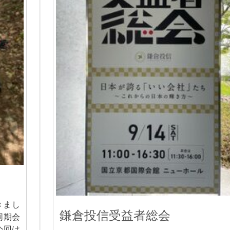
きまし
鎌倉投信受益者総会
同期会
今回は