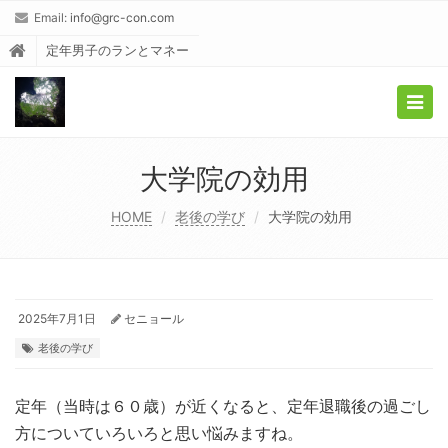
Email:
info@grc-con.com
定年男子のランとマネー
Togg
navig
大学院の効用
HOME
老後の学び
大学院の効用
2025年7月1日
セニョール
老後の学び
定年（当時は６０歳）が近くなると、定年退職後の過ごし
方についていろいろと思い悩みますね。