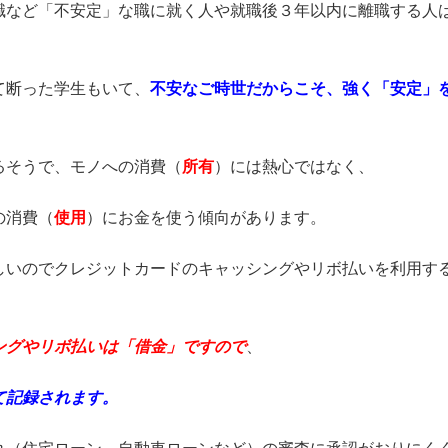
職など「不安定」な職に就く人や就職後３年以内に離職する人
て断った学生もいて、
不安なご時世だからこそ、強く「安定」
るそうで、モノへの消費（
所有
）には熱心ではなく、
の消費（
使用
）にお金を使う傾向があります。
しいのでクレジットカードのキャッシングやリボ払いを利用す
ングやリボ払いは「借金」ですので
、
て記録されます。
れ（住宅ローン、自動車ローンなど）の審査に承認がおりにく