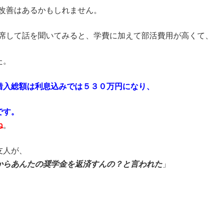
改善はあるかもしれません。
出席して話を聞いてみると、学費に加えて部活費用が高くて、
た。
借入総額は利息込みでは５３０万円になり、
です。
ね
。
友人が、
からあんたの奨学金を返済すんの？と言われた
」