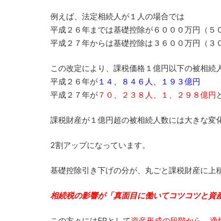
例えば、法定相続人が１人の場合では
平成２６年までは基礎控除が６０００万円（５
平成２７年からは基礎控除は３６００万円（３
この改定により、課税価格１億円以下の被相続
平成２６年が
１４、８４６人、１９３億円
平成２７年が
７０、２３８人、１、２９８億円
課税財産が１億円超の被相続人数には大きな変
2割アップになっています。
基礎控除引き下げの分が、丸ごと課税財産に上
相続税の影響が「真面目に働いてコツコツと資
この方々にはFPとして
資産形成の段階から、適