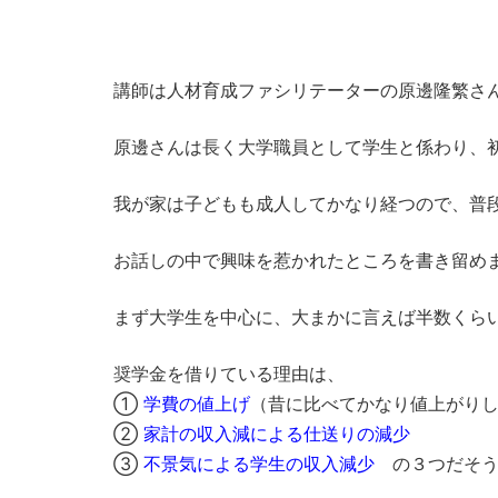
講師は人材育成ファシリテーターの原邊隆繁さ
原邊さんは長く大学職員として学生と係わり、初
我が家は子どもも成人してかなり経つので、普
お話しの中で興味を惹かれたところを書き留め
まず大学生を中心に、大まかに言えば半数くら
奨学金を借りている理由は、
①
学費の値上げ
（昔に比べてかなり値上がり
②
家計の収入減による仕送りの減少
③
不景気による学生の収入減少
の３つだそう