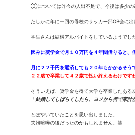
③については昨今の人出不足で、今後は多少の
たしかに年に一回の母校のサッカー部OB会に
学生さんは結構アルバイトをしているようでし
因みに奨学金で月１０万円を４年間借りると、
月に２２千円を返済しても２０年もかかるそう
２２歳で卒業して４２歳で払い終えるわけです
そういえば、奨学金を得て大学を卒業したある
「
結婚してしばらくしたら、ヨメから何で家計
とぼやいていたことを思い出しました。
夫婦喧嘩の後だったのかもしれません。笑