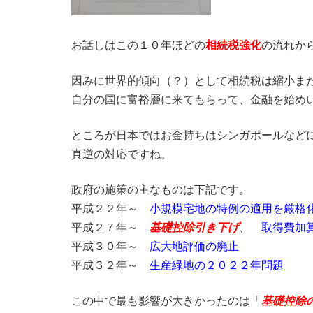
お話しはこの１０年ほどの
相続税強化
の流れか
因みに世界的傾向（？）として相続税は縮小ま
自分の国に富裕層に来てもらって、金融を始め
ところが日本ではお金持ちはシンガポールなど
真逆の対応ですね。
政府の施策の主なものは下記です。
平成２２年～
小規模宅地の特例の適用を厳格
平成２７年～
基礎控除引き下げ
、
取得費加
平成３０年～
広大地評価の廃止
平成３２年～
生産緑地の２０２２年問題
この中で最も影響が大きかったのは「
基礎控除