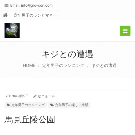
Email:
info@grc-con.com
定年男子のランとマネー
Togg
navig
キジとの遭遇
HOME
定年男子のランニング
キジとの遭遇
2018年9月9日
セニョール
定年男子のランニング
定年男子の楽しい生活
馬見丘陵公園