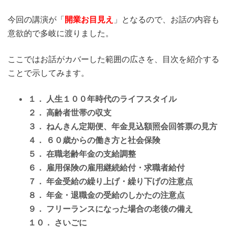
今回の講演が「
開業お目見え
」となるので、お話の内容も
意欲的で多岐に渡りました。
ここではお話がカバーした範囲の広さを、目次を紹介する
ことで示してみます。
１． 人生１００年時代のライフスタイル
２． 高齢者世帯の収支
３． ねんきん定期便、年金見込額照会回答票の見方
４． ６０歳からの働き方と社会保険
５． 在職老齢年金の支給調整
６． 雇用保険の雇用継続給付・求職者給付
７． 年金受給の繰り上げ・繰り下げの注意点
８． 年金・退職金の受給のしかたの注意点
９． フリーランスになった場合の老後の備え
１０． さいごに