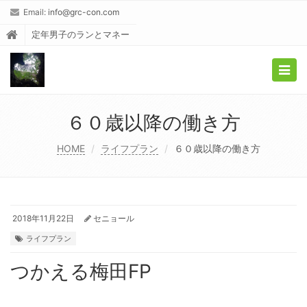
Email:
info@grc-con.com
定年男子のランとマネー
Togg
navig
６０歳以降の働き方
HOME
ライフプラン
６０歳以降の働き方
2018年11月22日
セニョール
ライフプラン
つかえる梅田FP