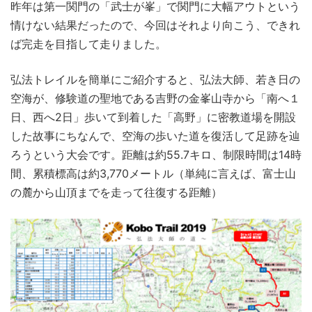
昨年は第一関門の「武士が峯」で関門に大幅アウトという
情けない結果だったので、今回はそれより向こう、できれ
ば完走を目指して走りました。
弘法トレイルを簡単にご紹介すると、弘法大師、若き日の
空海が、修験道の聖地である吉野の金峯山寺から「南へ１
日、西へ2日」歩いて到着した「高野」に密教道場を開設
した故事にちなんで、空海の歩いた道を復活して足跡を辿
ろうという大会です。距離は約55.7キロ、制限時間は14時
間、累積標高は約3,770メートル（単純に言えば、富士山
の麓から山頂までを走って往復する距離）