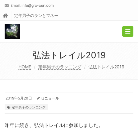
Email:
info@grc-con.com
定年男子のランとマネー
Togg
navig
弘法トレイル2019
HOME
定年男子のランニング
弘法トレイル2019
2019年5月20日
セニョール
定年男子のランニング
昨年に続き、弘法トレイルに参加しました。