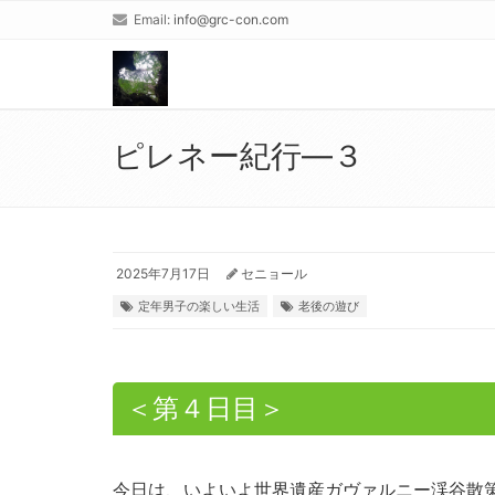
Email:
info@grc-con.com
ピレネー紀行―３
2025年7月17日
セニョール
定年男子の楽しい生活
老後の遊び
＜第４日目＞
今日は、いよいよ世界遺産ガヴァルニー渓谷散