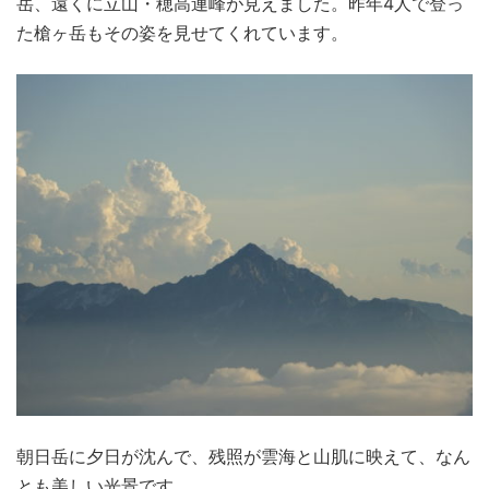
岳、遠くに立山・穂高連峰が見えました。昨年4人で登っ
た槍ヶ岳もその姿を見せてくれています。
朝日岳に夕日が沈んで、残照が雲海と山肌に映えて、なん
とも美しい光景です。