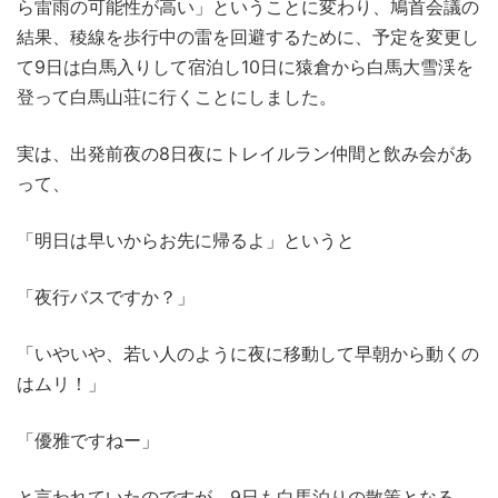
ら雷雨の可能性が高い」ということに変わり、鳩首会議の
結果、稜線を歩行中の雷を回避するために、予定を変更し
て9日は白馬入りして宿泊し10日に猿倉から白馬大雪渓を
登って白馬山荘に行くことにしました。
実は、出発前夜の8日夜にトレイルラン仲間と飲み会があ
って、
「明日は早いからお先に帰るよ」というと
「夜行バスですか？」
「いやいや、若い人のように夜に移動して早朝から動くの
はムリ！」
「優雅ですねー」
と言われていたのですが、9日も白馬泊りの散策となる