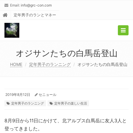
Email:
info@grc-con.com
定年男子のランとマネー
Togg
navig
オジサンたちの白馬岳登山
HOME
定年男子のランニング
オジサンたちの白馬岳登山
2019年8月12日
セニョール
定年男子のランニング
定年男子の楽しい生活
8月9日から11日にかけて、北アルプス白馬岳に友人3人と
登ってきました。