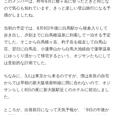
このメンバーは、昨年8月に槍ヶ岳に登ったときと同じな
ので気心も知れています。きっと楽しい登山旅行になる予
感がしましたね。
当初の予定では、8月9日午後に白馬駅から猿倉入りして
歩き出し、夕刻までに白馬槍温泉に到着して一泊する予定
でした。そこから白馬槍ヶ岳、杓子岳を縦走して白馬山
荘、翌日に白馬岳、小蓮華山から白馬大池経由で蓮華温泉
にゆっくり浸かって帰宅するという、オジサンたちにして
は意欲的な計画でした。
ちなみに、3人は東京から来るのですが、僕は奈良の自宅
からでは早朝の新大阪発新幹線に間に合わないので、オジ
サンらしく8日の夜に新大阪駅近くのホテルに前泊しまし
た。
ところが、出発前日になって天気予報が、「9日の午後か