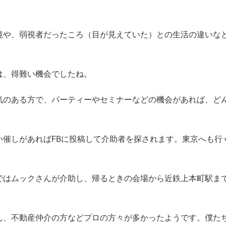
境や、弱視者だったころ（目が見えていた）との生活の違いな
。
は、得難い機会でしたね。
気のある方で、パーティーやセミナーなどの機会があれば、ど
い催しがあればFBに投稿して介助者を探されます。東京へも行
ではムックさんが介助し、帰るときの会場から近鉄上本町駅ま
ん、不動産仲介の方などプロの方々が多かったようです。僕た