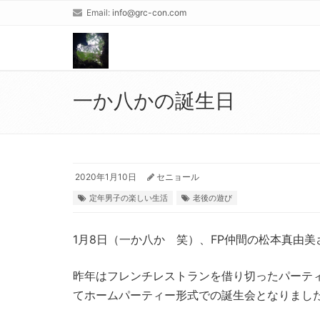
Email:
info@grc-con.com
一か八かの誕生日
2020年1月10日
セニョール
定年男子の楽しい生活
老後の遊び
1月8日（一か八か 笑）、FP仲間の松本真由
昨年はフレンチレストランを借り切ったパーテ
てホームパーティー形式での誕生会となりまし