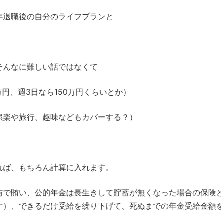
年退職後の自分のライフプランと
そんなに難しい話ではなくて
円、週3日なら150万円くらいとか）
娯楽や旅行、趣味などもカバーする？）
れば、もちろん計算に入れます。
与で賄い、公的年金は長生きして貯蓄が無くなった場合の保険
す）、できるだけ受給を繰り下げて、死ぬまでの年金受給金額