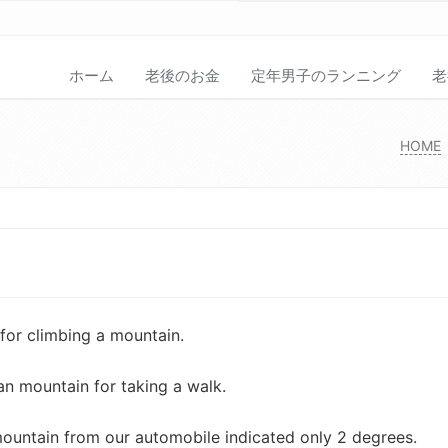
ホーム
老後のお金
定年男子のランニング
老
HOME
for climbing a mountain.
an mountain for taking a walk.
mountain from our automobile indicated only 2 degrees.