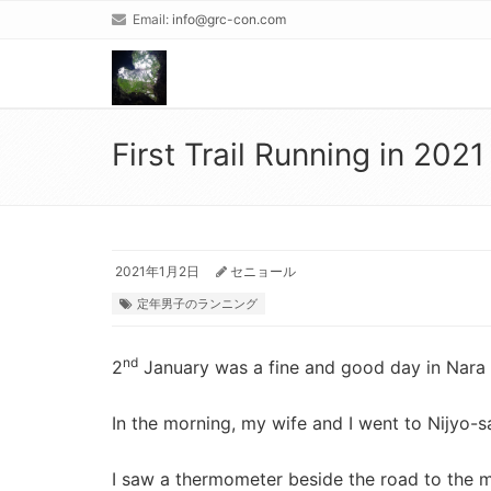
Email:
info@grc-con.com
First Trail Running in 2021
2021年1月2日
セニョール
定年男子のランニング
nd
2
January was a fine and good day in Nara 
In the morning, my wife and I went to Nijyo-s
I saw a thermometer beside the road to the 