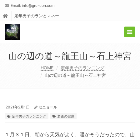
Email:
info@grc-con.com
定年男子のランとマネー
Togg
navig
山の辺の道～龍王山～石上神宮
HOME
定年男子のランニング
山の辺の道～龍王山～石上神宮
2021年2月1日
セニョール
定年男子のランニング
老後の健康
１月３１日、朝から天気がよく、暖かそうだったので、山