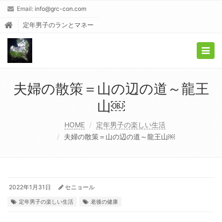
Email:
info@grc-con.com
定年男子のランとマネー
Togg
navig
夫婦の散策＝山の辺の道～龍王
山￼
HOME
定年男子の楽しい生活
夫婦の散策＝山の辺の道～龍王山￼
2022年1月31日
セニョール
定年男子の楽しい生活
老後の健康