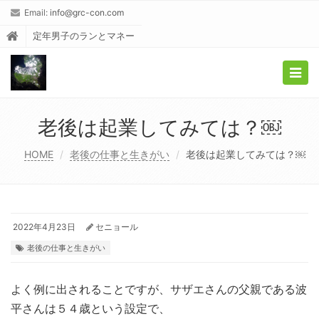
Email:
info@grc-con.com
定年男子のランとマネー
Togg
navig
老後は起業してみては？￼
HOME
老後の仕事と生きがい
老後は起業してみては？￼
2022年4月23日
セニョール
老後の仕事と生きがい
よく例に出されることですが、サザエさんの父親である波
平さんは５４歳という設定で、