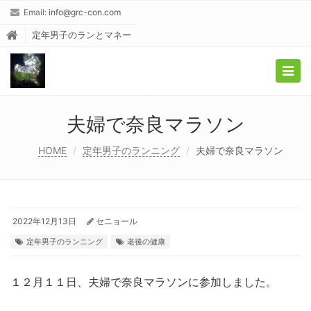
Email:
info@grc-con.com
定年男子のランとマネー
Togg
navig
夫婦で奈良マラソン
HOME
定年男子のランニング
夫婦で奈良マラソン
2022年12月13日
セニョール
定年男子のランニング
老後の健康
１２月１１日、夫婦で奈良マラソンに参加しました。