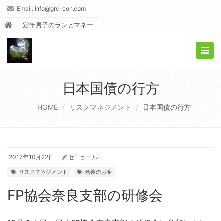
Email:
info@grc-con.com
定年男子のランとマネー
Togg
navig
日本国債の行方
HOME
リスクマネジメント
日本国債の行方
2017年10月22日
セニョール
リスクマネジメント
老後のお金
FP協会奈良支部の研修会