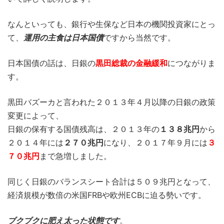
なんといっても、銀行や生保など日本の機関投資家にとっ
て、
運用の主食は日本国債
ですから当然です。
日本国債の話は、日銀の
黒田総裁の金融緩和
につながりま
す。
黒田バズーカと言われた２０１３年４月以降の日銀の政策
変更によって、
日銀の保有する国債残高は、２０１３年の
１３８兆円
から
２０１４年には
２７０兆円
になり、２０１７年９月には
３
７０兆円
まで急増しました。
同じく日銀のバランスシート合計は５０９兆円となって、
経済規模が数倍の米国FRBや欧州ECBに迫る勢いです。
ブクブクに肥え太った状態です
。