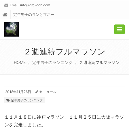
Email:
info@grc-con.com
定年男子のランとマネー
Togg
navig
２週連続フルマラソン
HOME
定年男子のランニング
２週連続フルマラソン
2018年11月26日
セニョール
定年男子のランニング
１１月１８日に神戸マラソン、１１月２５日に大阪マラソ
ンを完走しました。