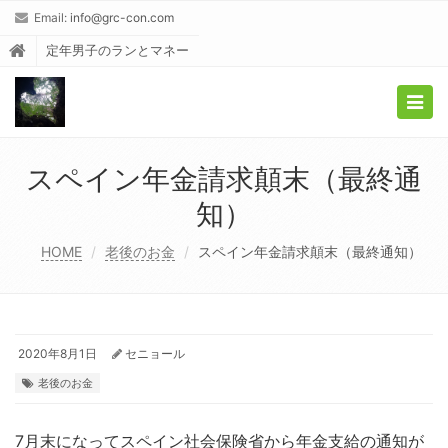
Email:
info@grc-con.com
定年男子のランとマネー
Togg
navig
スペイン年金請求顛末（最終通
知）
HOME
老後のお金
スペイン年金請求顛末（最終通知）
2020年8月1日
セニョール
老後のお金
7月末になってスペイン社会保険省から年金支給の通知が