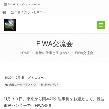
Email:
info@grc-con.com
定年男子のランとマネー
Togg
navig
FIWA交流会
HOME
老後の仕事と生きがい
FIWA交流会
2022年12月1日
セニョール
老後の仕事と生きがい
老後の学び
11月３０日、東京から岡本和久理事長をお迎えして、難波
市民センターで、FIWA会員