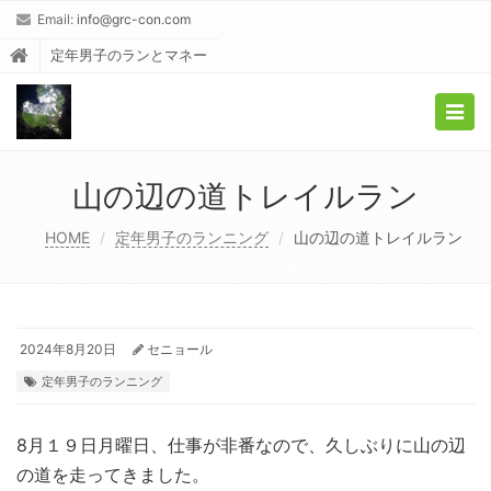
Email:
info@grc-con.com
定年男子のランとマネー
Togg
navig
山の辺の道トレイルラン
HOME
定年男子のランニング
山の辺の道トレイルラン
2024年8月20日
セニョール
定年男子のランニング
8月１９日月曜日、仕事が非番なので、久しぶりに山の辺
の道を走ってきました。