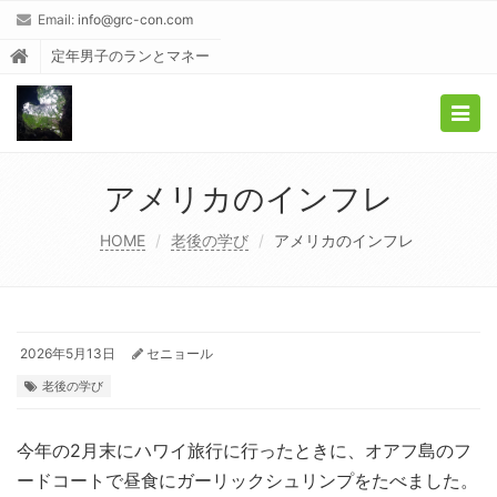
Email:
info@grc-con.com
定年男子のランとマネー
Togg
navig
アメリカのインフレ
HOME
老後の学び
アメリカのインフレ
2026年5月13日
セニョール
老後の学び
今年の2月末にハワイ旅行に行ったときに、オアフ島のフ
ードコートで昼食にガーリックシュリンプをたべました。