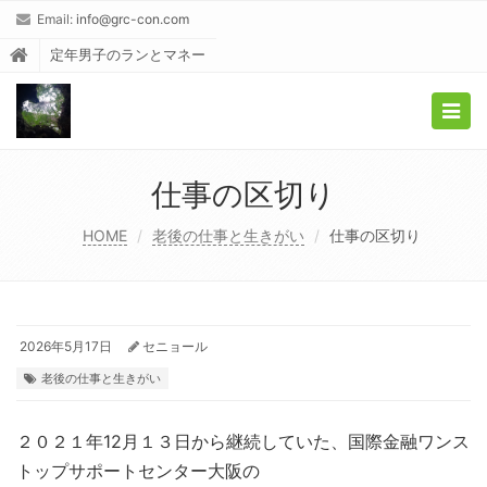
Email:
info@grc-con.com
定年男子のランとマネー
Togg
navig
仕事の区切り
HOME
老後の仕事と生きがい
仕事の区切り
2026年5月17日
セニョール
老後の仕事と生きがい
２０２１年12月１３日から継続していた、国際金融ワンス
トップサポートセンター大阪の