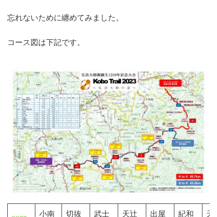
忘れないために纏めてみました。
コース図は下記です。
小南
切抜
武士
天辻
出屋
紀和
天