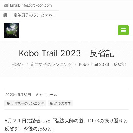
Email:
info@grc-con.com
定年男子のランとマネー
Togg
navig
Kobo Trail 2023 反省記
HOME
定年男子のランニング
Kobo Trail 2023 反省記
2023年5月31日
セニョール
定年男子のランニング
老後の遊び
5月２１日に踏破した「弘法大師の道」DtoKの振り返りと
反省を、今後のためと、