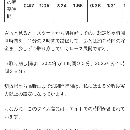
の所
0:47
1:05
2:24
1:55
0:36
1:31
1:
要時
間
ざっと見ると、スタートから切抜峠までの、想定所要時間
４時間を、半分の２時間で踏破して、あとは約２時間の貯
金を、少しずつ取り崩していくレース展開ですね。
（取り崩し幅は、2022年が１時間２２分、2023年が１時
間２８分）
切抜峠から高野山までの関門時間は、私には１５分程度実
力以上の設定になっています。
ちなみに、このタイム差には、エイドでの時間が含まれて
います。