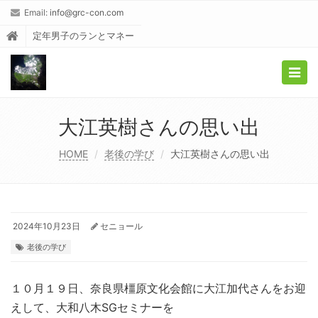
Email:
info@grc-con.com
定年男子のランとマネー
Togg
navig
大江英樹さんの思い出
HOME
老後の学び
大江英樹さんの思い出
2024年10月23日
セニョール
老後の学び
１０月１９日、奈良県橿原文化会館に大江加代さんをお迎
えして、大和八木SGセミナーを