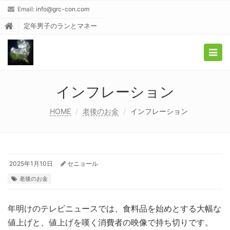
Email:
info@grc-con.com
定年男子のランとマネー
Togg
navig
インフレーション
HOME
老後のお金
インフレーション
2025年1月10日
セニョール
老後のお金
年明けのテレビニュースでは、食料品を始めとする大幅な
値上げと、値上げを嘆く消費者の映像で持ち切りです。