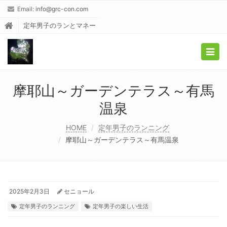
Email:
info@grc-con.com
定年男子のランとマネー
Togg
navig
摩耶山～ガーデンテラス～有馬
温泉
HOME
定年男子のランニング
摩耶山～ガーデンテラス～有馬温泉
2025年2月3日
セニョール
定年男子のランニング
定年男子の楽しい生活