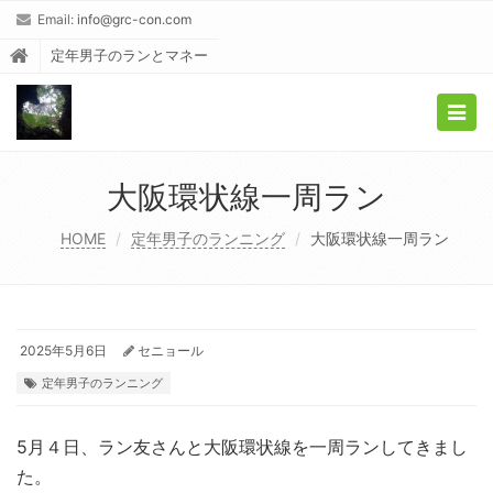
Email:
info@grc-con.com
定年男子のランとマネー
Togg
navig
大阪環状線一周ラン
HOME
定年男子のランニング
大阪環状線一周ラン
2025年5月6日
セニョール
定年男子のランニング
5月４日、ラン友さんと大阪環状線を一周ランしてきまし
た。