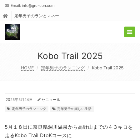
Email:
info@grc-con.com
定年男子のランとマネー
Togg
navig
Kobo Trail 2025
HOME
定年男子のランニング
Kobo Trail 2025
2025年5月24日
セニョール
定年男子のランニング
定年男子の楽しい生活
5月１８日に奈良県洞川温泉から高野山までの４３キロを
走るKobo Trail DtoKコースに