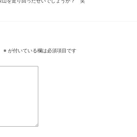
深山を走り回ったせいでしょうか？ 笑
。
※
が付いている欄は必須項目です